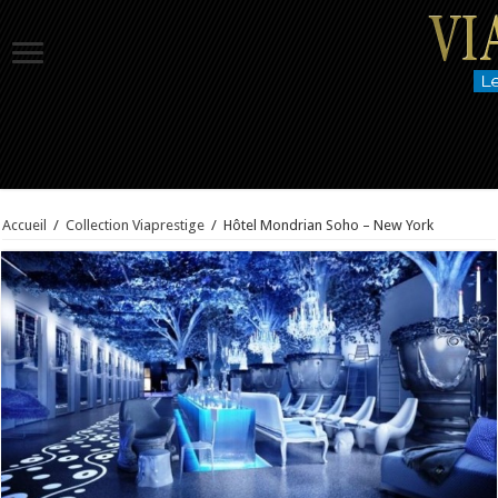
Accueil
/
Collection Viaprestige
/
Hôtel Mondrian Soho – New York