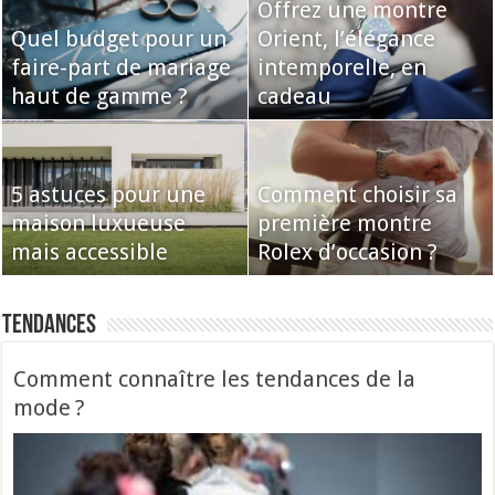
Offrez une montre
Quel budget pour un
Orient, l’élégance
faire-part de mariage
intemporelle, en
haut de gamme ?
cadeau
5 astuces pour une
Comment choisir sa
maison luxueuse
première montre
mais accessible
Rolex d’occasion ?
Tendances
Comment connaître les tendances de la
mode ?