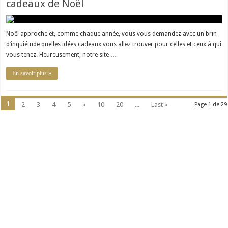
cadeaux de Noël
Noël approche et, comme chaque année, vous vous demandez avec un brin
d’inquiétude quelles idées cadeaux vous allez trouver pour celles et ceux à qui
vous tenez. Heureusement, notre site …
En savoir plus »
1
2
3
4
5
»
10
20
...
Last »
Page 1 de 29