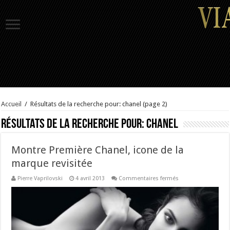
Accueil
/
Résultats de la recherche pour: chanel
(page 2)
Résultats de la recherche pour:
chanel
Montre Première Chanel, icone de la
marque revisitée
sur
Pierre Vaprilovski
4 avril 2013
Commentaires fermés
Montre
Première
Chanel,
icone
de
la
marque