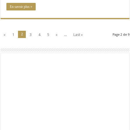
En savoir plus »
2
«
1
3
4
5
»
...
Last »
Page 2 de 9