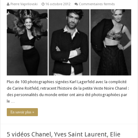
sur
Pierre Vaprilovski
16 octobre 2012
Commentaires fermés
La
Petite
Veste
Noire
Chanel
au
Grand
Palais
Plus de 100 photographies signées Karl Lagerfeld avec la complicité
de Carine Roitfeld, retracent l’histoire de la petite Veste Noire Chanel :
des personnalités du monde entier ont ainsi été photographiées par
le …
En savoir plus »
5 vidéos Chanel, Yves Saint Laurent, Elie