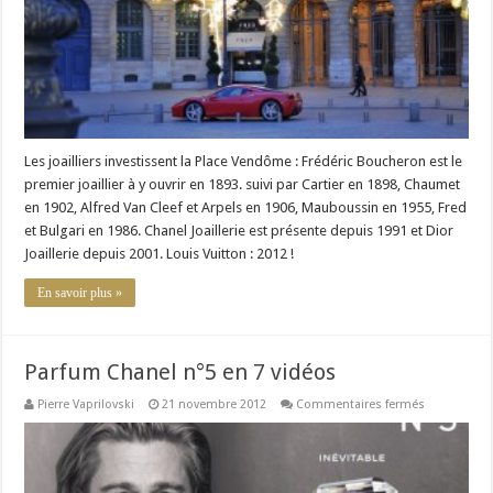
la
plus
luxueuse
place
du
monde
Les joailliers investissent la Place Vendôme : Frédéric Boucheron est le
premier joaillier à y ouvrir en 1893. suivi par Cartier en 1898, Chaumet
en 1902, Alfred Van Cleef et Arpels en 1906, Mauboussin en 1955, Fred
et Bulgari en 1986. Chanel Joaillerie est présente depuis 1991 et Dior
Joaillerie depuis 2001. Louis Vuitton : 2012 !
En savoir plus »
Parfum Chanel n°5 en 7 vidéos
sur
Pierre Vaprilovski
21 novembre 2012
Commentaires fermés
Parfum
Chanel
n°5
en
7
vidéos