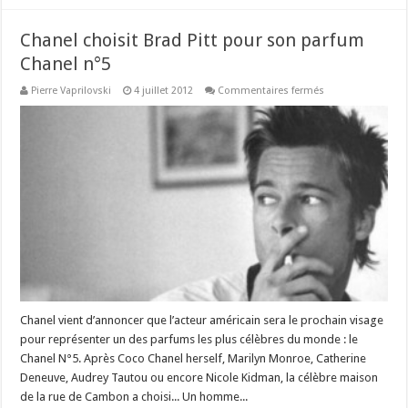
Chanel choisit Brad Pitt pour son parfum
Chanel n°5
sur
Pierre Vaprilovski
4 juillet 2012
Commentaires fermés
Chanel
choisit
Brad
Pitt
pour
son
parfum
Chanel
n°5
Chanel vient d’annoncer que l’acteur américain sera le prochain visage
pour représenter un des parfums les plus célèbres du monde : le
Chanel N°5. Après Coco Chanel herself, Marilyn Monroe, Catherine
Deneuve, Audrey Tautou ou encore Nicole Kidman, la célèbre maison
de la rue de Cambon a choisi... Un homme...