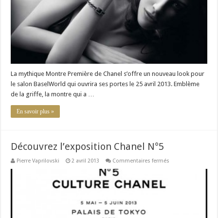
revisitée
La mythique Montre Première de Chanel s’offre un nouveau look pour
le salon BaselWorld qui ouvrira ses portes le 25 avril 2013. Emblème
de la griffe, la montre qui a …
En savoir plus »
Découvrez l’exposition Chanel N°5
sur
Pierre Vaprilovski
2 avril 2013
Commentaires fermés
Découvrez
l’exposition
Chanel
N°5