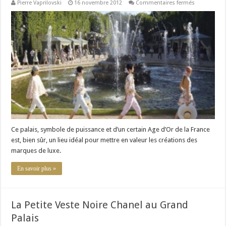
sur
Pierre Vaprilovski
16 novembre 2012
Commentaires fermés
Le
Château
de
Versailles,
DIOR
et
CHANEL
Ce palais, symbole de puissance et d’un certain Age d’Or de la France
est, bien sûr, un lieu idéal pour mettre en valeur les créations des
marques de luxe.
En savoir plus »
La Petite Veste Noire Chanel au Grand
Palais