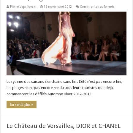
sur
Pierre Vaprilovski
19 novembre 2012
Commentaires fermés
8
vidéos
des
défilés
Haute
Couture
Automne-
Hiver
2012-
2013
:
Dior,
Chanel,
YSL,
Elie
Saab,
Versace,
Jean
Paul
Le rythme des saisons s’enchaine sans fin . L’été n’est pas encore fini,
Gaultier,
les plages n’ont pas encore rendu tous leurs touristes que déjà
LK
Paris,
commencent les défilés Automne Hiver 2012-2013.
Hugo
Boss
En savoir plus »
Le Château de Versailles, DIOR et CHANEL