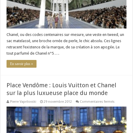
Chanel, ou des codes centenaires sur-mesure, une veste en tweed, un
sac matelassé, une broche ornée de perle, le chic absolu. Ces lignes
retracent l’existence de la marque, de sa création à son apogée. Le
tout parfumé de Chanel n°5 . . .
En savoir plus »
Place Vendôme : Louis Vuitton et Chanel
sur la plus luxueuse place du monde
sur
Pierre Vaprilovski
29 novembre 2012
Commentaires fermés
Place
Vendôme
:
Louis
Vuitton
et
Chanel
sur