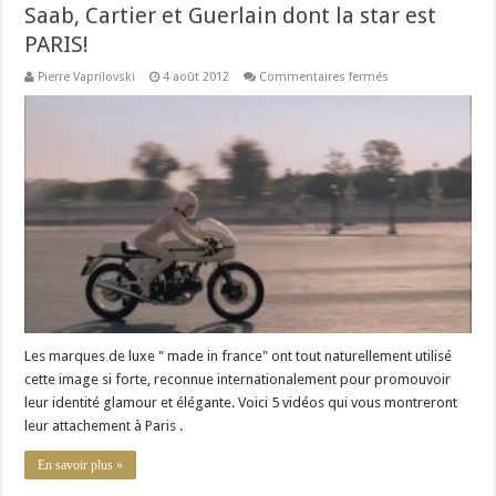
Saab, Cartier et Guerlain dont la star est
PARIS!
sur
Pierre Vaprilovski
4 août 2012
Commentaires fermés
5
vidéos
Chanel,
Yves
Saint
Laurent,
Elie
Saab,
Cartier
et
Guerlain
dont
la
star
est
PARIS!
Les marques de luxe " made in france" ont tout naturellement utilisé
cette image si forte, reconnue internationalement pour promouvoir
leur identité glamour et élégante. Voici 5 vidéos qui vous montreront
leur attachement à Paris .
En savoir plus »