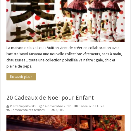
une
nouvelle
collection
tout
en
pointillée.
La maison de luxe Louis Vuitton vient de créer en collaboration avec
l’artiste Yayoi Kusama une nouvelle collection: vêtements, sacs à main,
chaussures .. toute une collection pointillée va naître : gaie, chic et
pleine de peps.
En savoir plus »
20 Cadeaux de Noël pour Enfant
Pierre Vaprilovski
14 novembre 2012
Cadeaux de Luxe
sur
Commentaires fermés
3,106
20
Cadeaux
de
Noël
pour