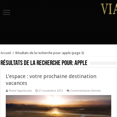
Accueil
/
Résultats de la recherche pour: apple
(page 3)
Résultats de la recherche pour:
apple
L’espace : votre prochaine destination
vacances
sur
Pierre Vaprilovski
27 novembre 2012
Commentaires fermés
L’espace
:
votre
prochaine
destination
vacances