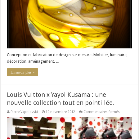
Conception et fabrication de design sur mesure. Mobilier, luminaire,
décoration, aménagement, ...
En savoir plus »
Louis Vuitton x Yayoi Kusama : une
nouvelle collection tout en pointillée.
sur
Pierre Vaprilovski
19 novembre 2012
Commentaires fermés
Louis
Vuitton
x
Yayoi
Kusama
: