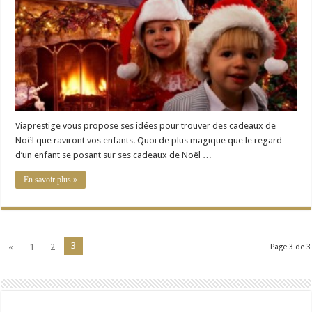
Enfant
Viaprestige vous propose ses idées pour trouver des cadeaux de
Noël que raviront vos enfants. Quoi de plus magique que le regard
d’un enfant se posant sur ses cadeaux de Noël …
En savoir plus »
3
«
1
2
Page 3 de 3