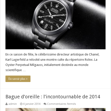
Perpetual
Milgauss,
une
icône
relookée
par
Karl
Lagerfeld
En ce saison de fête, le célébrissime directeur artistique de Chanel,
Karl Lagerfeld a relooké une montre culte du répertoire Rolex. La
Oyster Perpetual Milgauss, initialement destinée au monde
scientifique …
En savoir plus »
Bague d’oreille : l’incontournable de 2014
sur
admin
4 janvier 2014
Commentaires fermés
Bague
d’oreille