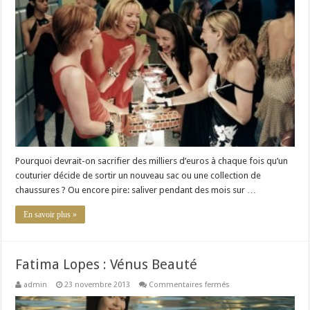
des
vêtements
de
luxe:
focus
sur
une
nouvelle
tendance
Pourquoi devrait-on sacrifier des milliers d’euros à chaque fois qu’un
couturier décide de sortir un nouveau sac ou une collection de
chaussures ? Ou encore pire: saliver pendant des mois sur …
En savoir plus »
Fatima Lopes : Vénus Beauté
sur
admin
23 novembre 2013
Commentaires fermés
Fatima
Lopes