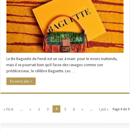
de
Fendi
prend
le
relais
du
célèbre
sac
Baguette
Le Be Baguette de Fendi est un sac à main pour le moins inattendu,
mais il se pourrait bien qu’il fasse des ravages comme son
prédécesseur, le célèbre Baguette. Les …
En savoir plus »
4
« First
...
«
2
3
5
6
»
...
Last »
Page 4 de 9