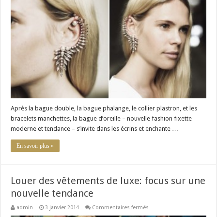
:
l’incontournable
de
2014
Après la bague double, la bague phalange, le collier plastron, et les
bracelets manchettes, la bague d’oreille – nouvelle fashion fixette
moderne et tendance – s’invite dans les écrins et enchante …
En savoir plus »
Louer des vêtements de luxe: focus sur une
nouvelle tendance
sur
admin
3 janvier 2014
Commentaires fermés
Louer