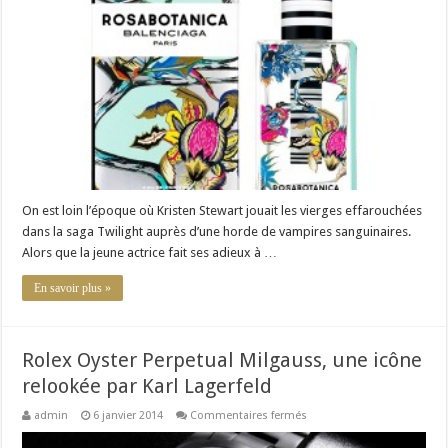
Balenciaga:
Rosabotanica
est
né
On est loin l’époque où Kristen Stewart jouait les vierges effarouchées
dans la saga Twilight auprès d’une horde de vampires sanguinaires.
Alors que la jeune actrice fait ses adieux à …
En savoir plus »
Rolex Oyster Perpetual Milgauss, une icône
relookée par Karl Lagerfeld
sur
admin
6 janvier 2014
Commentaires fermés
Rolex
Oyster