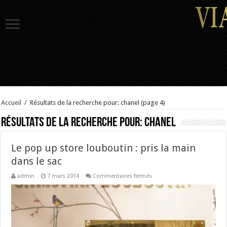
Accueil
/
Résultats de la recherche pour: chanel
(page 4)
Résultats de la recherche pour:
chanel
Le pop up store louboutin : pris la main
dans le sac
sur
admin
7 mars 2014
Commentaires fermés
Le
pop
up
store
louboutin
:
pris