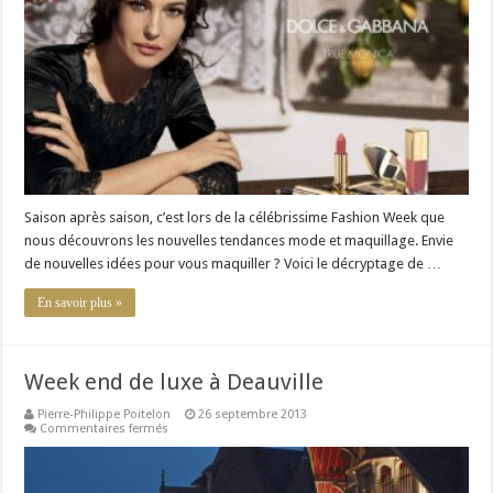
l’hiver
Saison après saison, c’est lors de la célébrissime Fashion Week que
nous découvrons les nouvelles tendances mode et maquillage. Envie
de nouvelles idées pour vous maquiller ? Voici le décryptage de …
En savoir plus »
Week end de luxe à Deauville
Pierre-Philippe Poitelon
26 septembre 2013
sur
Commentaires fermés
Week
end
de
luxe