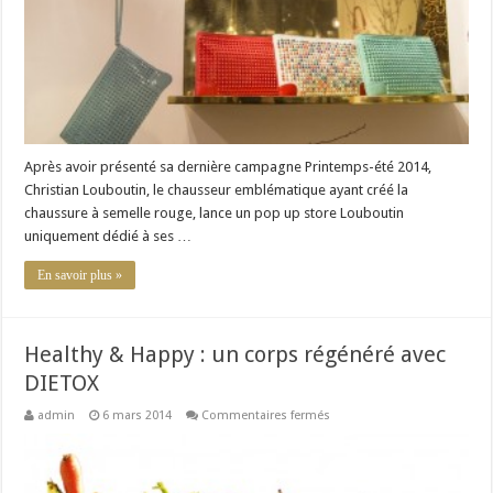
la
main
dans
le
sac
Après avoir présenté sa dernière campagne Printemps-été 2014,
Christian Louboutin, le chausseur emblématique ayant créé la
chaussure à semelle rouge, lance un pop up store Louboutin
uniquement dédié à ses …
En savoir plus »
Healthy & Happy : un corps régénéré avec
DIETOX
sur
admin
6 mars 2014
Commentaires fermés
Healthy
&
Happy
:
un