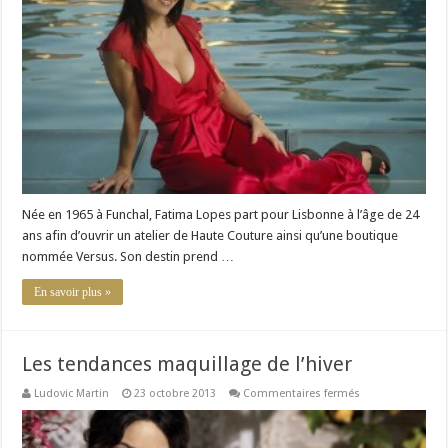
:
Vénus
Beauté
Née en 1965 à Funchal, Fatima Lopes part pour Lisbonne à l’âge de 24
ans afin d’ouvrir un atelier de Haute Couture ainsi qu’une boutique
nommée Versus. Son destin prend …
En savoir plus »
Les tendances maquillage de l’hiver
sur
Ludovic Martin
23 octobre 2013
Commentaires fermés
Les
tendances
maquillage
de