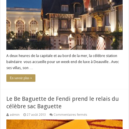
à
Deauville
A deux heures de la capitale et au bord de la mer, la célèbre station
balnéaire vous accueille pour un week end de luxe à Deauville . Avec
ses villas, son …
En savoir plus »
Le Be Baguette de Fendi prend le relais du
célèbre sac Baguette
sur
admin
27 août 2013
Commentaires fermés
Le
Be
Baguette