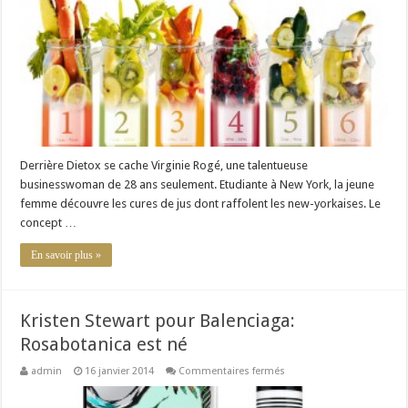
corps
régénéré
avec
DIETOX
Derrière Dietox se cache Virginie Rogé, une talentueuse
businesswoman de 28 ans seulement. Etudiante à New York, la jeune
femme découvre les cures de jus dont raffolent les new-yorkaises. Le
concept …
En savoir plus »
Kristen Stewart pour Balenciaga:
Rosabotanica est né
sur
admin
16 janvier 2014
Commentaires fermés
Kristen
Stewart
pour