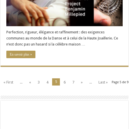
Perfection, rigueur, élégance et raffinement : des exigences
communes au monde de la Danse et à celui de la Haute Joaillerie. Ce
n’est donc pas un hasard si la célèbre maison …
En savoir plus »
5
« First
...
«
3
4
6
7
»
...
Last »
Page 5 de 9