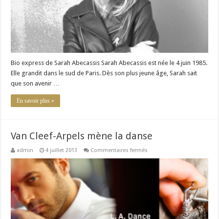
Bio express de Sarah Abecassis Sarah Abecassis est née le 4 juin 1985.
Elle grandit dans le sud de Paris. Dès son plus jeune âge, Sarah sait
que son avenir …
En savoir plus »
Van Cleef-Arpels mène la danse
sur
admin
4 juillet 2013
Commentaires fermés
Van
Cleef-
Arpels
mène
la
danse