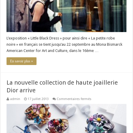
L’exposition « Little Black Dress » pour ainsi dire « La petite robe
noire » en français se tient jusqu’au 22 septembre au Mona Bismarck
American Center for Art and Culture, dans le 16ème …
En savoir plus »
La nouvelle collection de haute joaillerie
Dior arrive
sur
admin
17 juillet 2013
Commentaires fermés
La
nouvelle
collection
de
haute
joaillerie
Dior
arrive