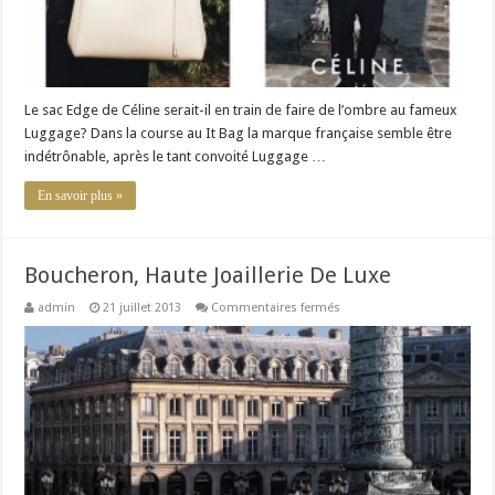
?
Le sac Edge de Céline serait-il en train de faire de l’ombre au fameux
Luggage? Dans la course au It Bag la marque française semble être
indétrônable, après le tant convoité Luggage …
En savoir plus »
Boucheron, Haute Joaillerie De Luxe
sur
admin
21 juillet 2013
Commentaires fermés
Boucheron,
Haute
Joaillerie
De
Luxe