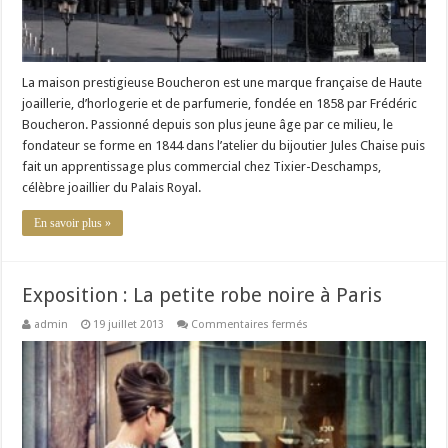
La maison prestigieuse Boucheron est une marque française de Haute
joaillerie, d’horlogerie et de parfumerie, fondée en 1858 par Frédéric
Boucheron. Passionné depuis son plus jeune âge par ce milieu, le
fondateur se forme en 1844 dans l’atelier du bijoutier Jules Chaise puis
fait un apprentissage plus commercial chez Tixier-Deschamps,
célèbre joaillier du Palais Royal.
En savoir plus »
Exposition : La petite robe noire à Paris
sur
admin
19 juillet 2013
Commentaires fermés
Exposition
:
La
petite
robe
noire
à
Paris