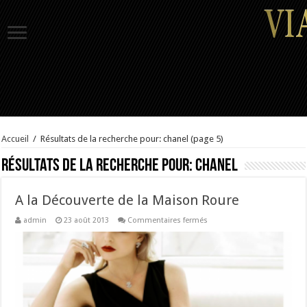
Accueil
/
Résultats de la recherche pour: chanel
(page 5)
Résultats de la recherche pour:
chanel
A la Découverte de la Maison Roure
sur
admin
23 août 2013
Commentaires fermés
A
la
Découverte
de
la
Maison
Roure