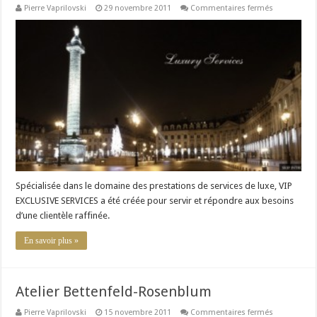
sur
Pierre Vaprilovski
29 novembre 2011
Commentaires fermés
VIP
Exclusive
Services
–
Luxury
Services
Spécialisée dans le domaine des prestations de services de luxe, VIP
EXCLUSIVE SERVICES a été créée pour servir et répondre aux besoins
d’une clientèle raffinée.
En savoir plus »
Atelier Bettenfeld-Rosenblum
sur
Pierre Vaprilovski
15 novembre 2011
Commentaires fermés