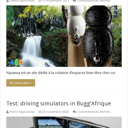
sur
Pierre Vaprilovski
15 novembre 2011
Commentaires fermés
Yspanua
:
la
création
d’espaces
bien-
être
chez
soi
Yspanua est un site dédié à la création d’espaces bien-être chez soi
En savoir plus »
Test: driving simulators in Bugg’Afrique
sur
Pierre Vaprilovski
20 novembre 0002
Commentaires fermés
Test:
driving
simulators
in