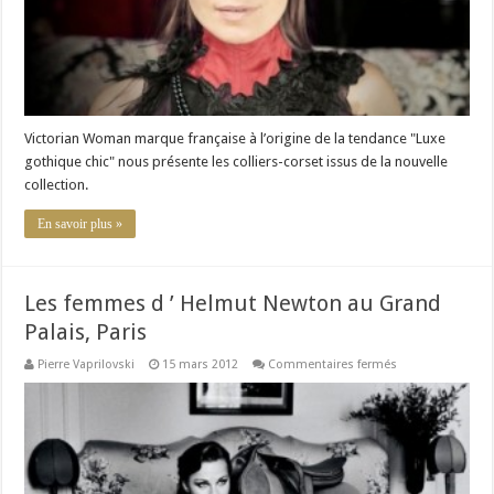
Victorian Woman marque française à l’origine de la tendance "Luxe
gothique chic" nous présente les colliers-corset issus de la nouvelle
collection.
En savoir plus »
Les femmes d ’ Helmut Newton au Grand
Palais, Paris
sur
Pierre Vaprilovski
15 mars 2012
Commentaires fermés
Les
femmes
d
’
Helmut
Newton
au
Grand
Palais,