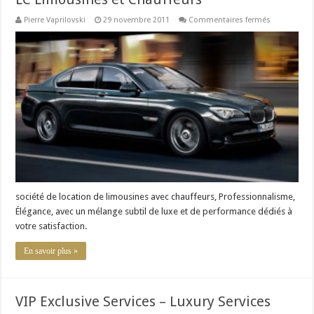
sur
Pierre Vaprilovski
29 novembre 2011
Commentaires fermés
LC
Limousines
et
Chauffeurs
société de location de limousines avec chauffeurs, Professionnalisme,
Élégance, avec un mélange subtil de luxe et de performance dédiés à
votre satisfaction.
En savoir plus »
VIP Exclusive Services – Luxury Services