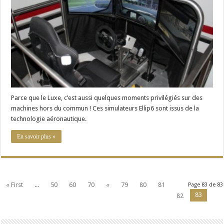
Bugg’Afriqu
Parce que le Luxe, c’est aussi quelques moments privilégiés sur des
machines hors du commun ! Ces simulateurs Ellip6 sont issus de la
technologie aéronautique.
En savoir plus »
« First
...
50
60
70
«
79
80
81
Page 83 de 83
83
82