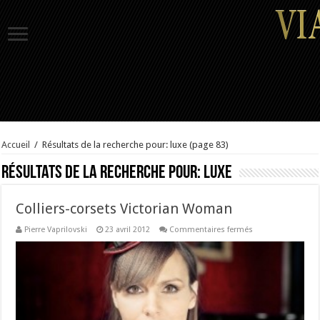
Accueil
/
Résultats de la recherche pour: luxe
(page 83)
Résultats de la recherche pour:
luxe
Colliers-corsets Victorian Woman
sur
Pierre Vaprilovski
23 avril 2012
Commentaires fermés
Colliers-
corsets
Victorian
Woman