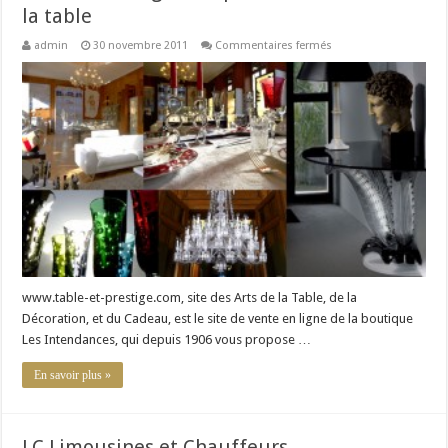
la table
sur
admin
30 novembre 2011
Commentaires fermés
Table
&
Prestige
:
Le
spécialiste
de
l’art
de
la
table
www.table-et-prestige.com, site des Arts de la Table, de la
Décoration, et du Cadeau, est le site de vente en ligne de la boutique
Les Intendances, qui depuis 1906 vous propose …
En savoir plus »
LC Limousines et Chauffeurs