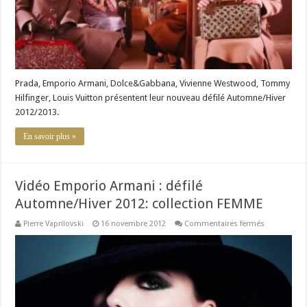
Prada, Emporio Armani, Dolce&Gabbana, Vivienne Westwood, Tommy
Hilfinger, Louis Vuitton présentent leur nouveau défilé Automne/Hiver
2012/2013.
En savoir plus »
Vidéo Emporio Armani : défilé
Automne/Hiver 2012: collection FEMME
sur
Pierre Vaprilovski
16 novembre 2012
Commentaires fermés
Vidéo
Emporio
Armani
:
défilé
Automne/Hi
2012:
collection
FEMME