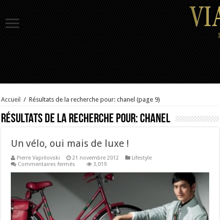
Accueil
/
Résultats de la recherche pour: chanel
(page 9)
Résultats de la recherche pour:
chanel
Un vélo, oui mais de luxe !
Pierre Vaprilovski
21 novembre 2012
Lifestyle
sur
Commentaires fermés
3,019
Un
vélo,
oui
mais
de
luxe
!