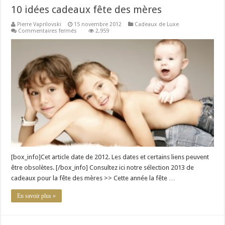
10 idées cadeaux fête des mères
Pierre Vaprilovski
15 novembre 2012
Cadeaux de Luxe
sur
Commentaires fermés
2,959
10
idées
cadeaux
fête
des
mères
[box_info]Cet article date de 2012. Les dates et certains liens peuvent
être obsolètes. [/box_info] Consultez ici notre sélection 2013 de
cadeaux pour la fête des mères >> Cette année la fête …
En savoir plus »