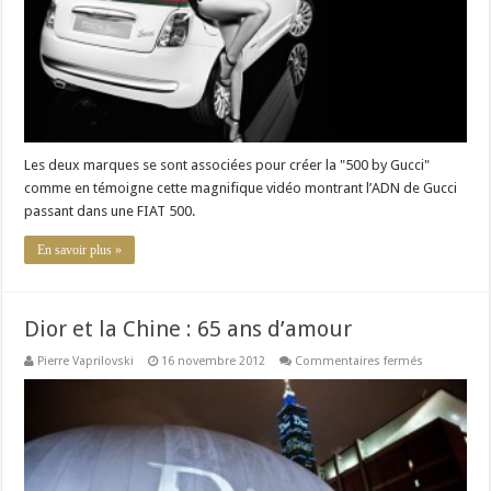
Les deux marques se sont associées pour créer la "500 by Gucci"
comme en témoigne cette magnifique vidéo montrant l’ADN de Gucci
passant dans une FIAT 500.
En savoir plus »
Dior et la Chine : 65 ans d’amour
sur
Pierre Vaprilovski
16 novembre 2012
Commentaires fermés
Dior
et
la
Chine
:
65
ans
d’amour