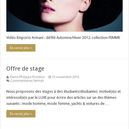
Vidéo Emporio Armani : défilé Automne/Hiver 2012: collection FEMME
En savoir plus »
Offre de stage
Pierre-Philippe Poitelon
15 novembre 2012
sur
Commentaires fermés
Offre
de
Nous proposons des stages à des étudiants/étudiantes motivé(e)s et
stage
intéressé(e)s par le LUXE pour écrire des articles sur un des thèmes
suivants : mode homme, mode femme, yachts & voitures de …
En savoir plus »