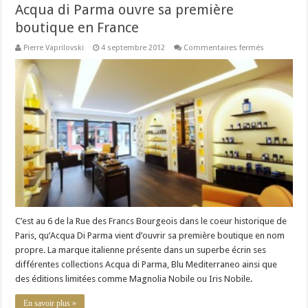
Acqua di Parma ouvre sa première
boutique en France
sur
Pierre Vaprilovski
4 septembre 2012
Commentaires fermés
Acqua
di
Parma
ouvre
sa
première
boutique
en
France
C’est au 6 de la Rue des Francs Bourgeois dans le coeur historique de
Paris, qu’Acqua Di Parma vient d’ouvrir sa première boutique en nom
propre. La marque italienne présente dans un superbe écrin ses
différentes collections Acqua di Parma, Blu Mediterraneo ainsi que
des éditions limitées comme Magnolia Nobile ou Iris Nobile.
En savoir plus »