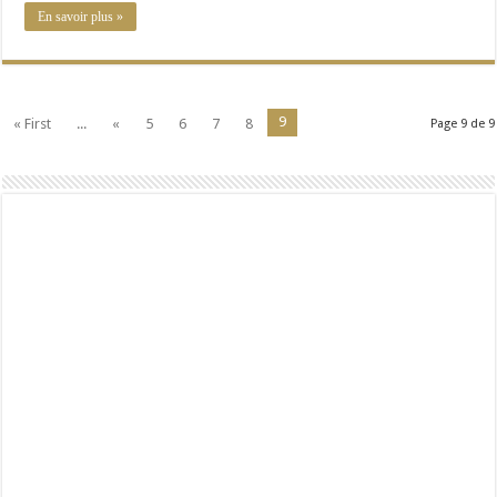
En savoir plus »
9
« First
...
«
5
6
7
8
Page 9 de 9