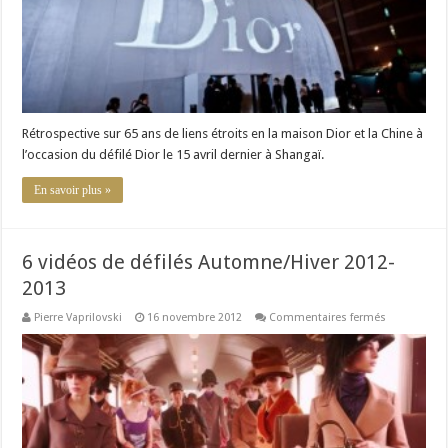
Rétrospective sur 65 ans de liens étroits en la maison Dior et la Chine à
l’occasion du défilé Dior le 15 avril dernier à Shangaï.
En savoir plus »
6 vidéos de défilés Automne/Hiver 2012-
2013
sur
Pierre Vaprilovski
16 novembre 2012
Commentaires fermés
6
vidéos
de
défilés
Automne/Hi
2012-
2013