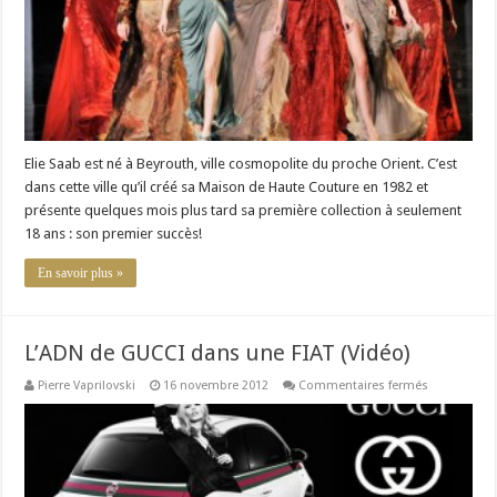
maison
de
couture
Elie Saab est né à Beyrouth, ville cosmopolite du proche Orient. C’est
dans cette ville qu’il créé sa Maison de Haute Couture en 1982 et
présente quelques mois plus tard sa première collection à seulement
18 ans : son premier succès!
En savoir plus »
L’ADN de GUCCI dans une FIAT (Vidéo)
sur
Pierre Vaprilovski
16 novembre 2012
Commentaires fermés
L’ADN
de
GUCCI
dans
une
FIAT
(Vidéo)