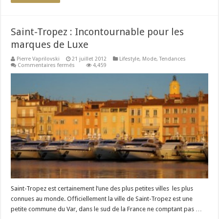
Saint-Tropez : Incontournable pour les
marques de Luxe
Pierre Vaprilovski
21 juillet 2012
Lifestyle
,
Mode
,
Tendances
sur
Commentaires fermés
4,459
Saint-
Tropez
:
Incontournable
pour
les
marques
de
Luxe
Saint-Tropez est certainement l’une des plus petites villes les plus
connues au monde. Officiellement la ville de Saint-Tropez est une
petite commune du Var, dans le sud de la France ne comptant pas …