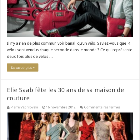
Il n’y a rien de plus commun voir banal qu’un vélo. Saviez-vous que 4
vélos sont vendus chaque seconde dans le monde ? Ce qui représente
deux fois plus de vélos …
En savoir plus »
Elie Saab fête les 30 ans de sa maison de
couture
sur
Pierre Vaprilovski
16 novembre 2012
Commentaires fermés
Elie
Saab
fête
les
30
ans
de
sa