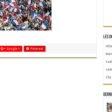
Les d
Hôte
Google +
Pinterest
Mari
Cad
cad
City
Dern