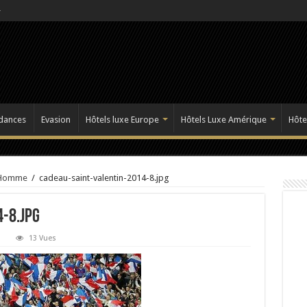
dances
Evasion
Hôtels luxe Europe
Hôtels Luxe Amérique
Hôte
r Homme
/
cadeau-saint-valentin-2014-8.jpg
-8.jpg
13 Vues