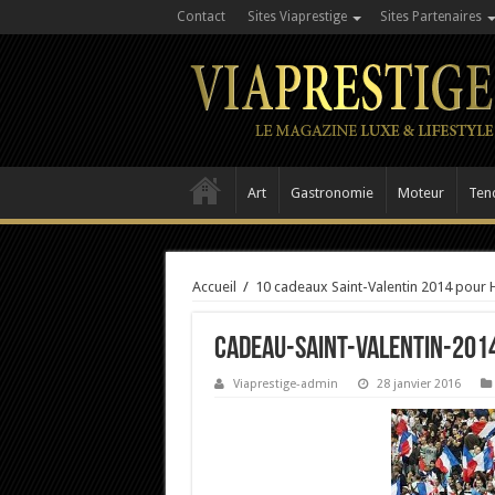
Contact
Sites Viaprestige
Sites Partenaires
Art
Gastronomie
Moteur
Ten
Accueil
/
10 cadeaux Saint-Valentin 2014 pou
cadeau-saint-valentin-2014
Viaprestige-admin
28 janvier 2016