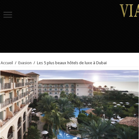
Accueil
/
Evasion
/
Les 5 plus beaux hôtels de luxe à Dubaï