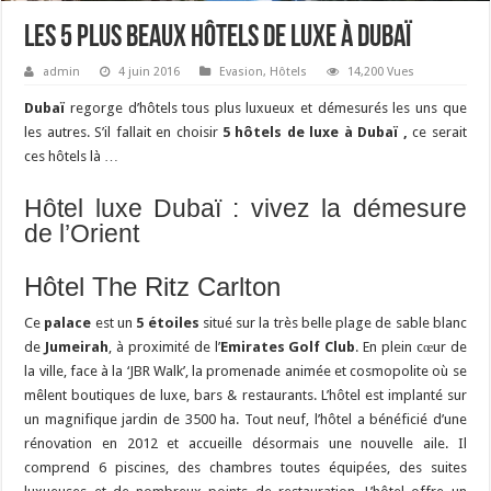
Les 5 plus beaux hôtels de luxe à Dubaï
admin
4 juin 2016
Evasion
,
Hôtels
14,200 Vues
Dubaï
regorge d’hôtels tous plus luxueux et démesurés les uns que
les autres. S’il fallait en choisir
5 hôtels de luxe à Dubaï ,
ce serait
ces hôtels là …
Hôtel luxe Dubaï : vivez la démesure
de l’Orient
Hôtel The Ritz Carlton
Ce
palace
est un
5 étoiles
situé sur la très belle plage de sable blanc
de
Jumeirah
, à proximité de l’
Emirates Golf Club
. En plein cœur de
la ville, face à la ‘JBR Walk’, la promenade animée et cosmopolite où se
mêlent boutiques de luxe, bars & restaurants. L’hôtel est implanté sur
un magnifique jardin de 3500 ha. Tout neuf, l’hôtel a bénéficié d’une
rénovation en 2012 et accueille désormais une nouvelle aile. Il
comprend 6 piscines, des chambres toutes équipées, des suites