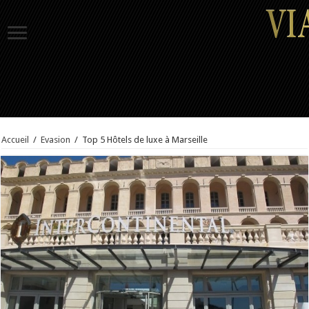
Accueil
/
Evasion
/
Top 5 Hôtels de luxe à Marseille