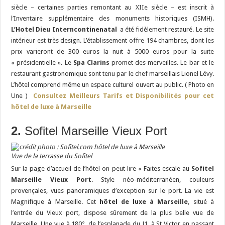
siècle – certaines parties remontant au XIIe siècle – est inscrit à
l’Inventaire supplémentaire des monuments historiques (ISMH).
L’Hotel Dieu Interncontinenatal
a été fidèlement restauré. Le site
intérieur est très design. L’établissement offre 194 chambres, dont les
prix varieront de 300 euros la nuit à 5000 euros pour la suite
« présidentielle ». Le
Spa Clarins
promet des merveilles. Le bar et le
restaurant gastronomique sont tenu par le chef marseillais Lionel Lévy.
L’hôtel comprend même un espace culturel ouvert au public. ( Photo en
Une )
Consultez Meilleurs Tarifs et Disponibilités pour cet
hôtel de luxe à Marseille
2.
Sofitel Marseille Vieux Port
Vue de la terrasse du Sofitel
Sur la page d’accueil de l’hôtel on peut lire « Faites escale au
Sofitel
Marseille Vieux Port
. Style néo-méditerranéen, couleurs
provençales, vues panoramiques d’exception sur le port. La vie est
Magnifique à Marseille. Cet
hôtel de luxe à Marseille
, situé à
l’entrée du Vieux port, dispose sûrement de la plus belle vue de
Marseille. Une vue à 180°, de l’esplanade du J1, à St Victor en passant