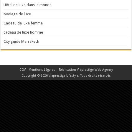
Hôtel de luxe dans le monde
Mariage de luxe
Cadeau de luxe femme
cadeau de luxe homme
City guide Marrakech
CGV - Mentions Légales
| Réalisation
Viaprestige Web Agency
Copyright © 2026 Viaprestige Lifestyle, Tous droits réservés