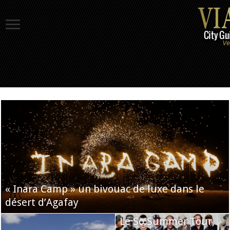
« Inara Camp » un bivouac de luxe dans le
désert d’Agafay
Le So Summer Tour,