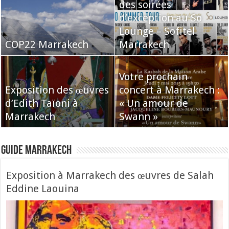
des soirées
d’exception au So
Lounge – Sofitel
COP22 Marrakech
Marrakech
Votre prochain
Exposition des œuvres
concert à Marrakech :
d’Edith Taïoni à
« Un amour de
Marrakech
Swann »
Guide Marrakech
Exposition à Marrakech des œuvres de Salah
Eddine Laouina