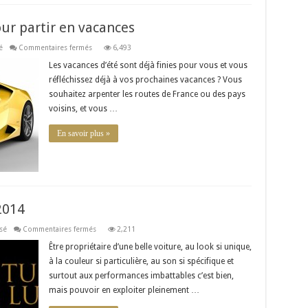
our partir en vacances
sur
é
Commentaires fermés
6,493
La
voiture
Les vacances d’été sont déjà finies pour vous et vous
de
réfléchissez déjà à vos prochaines vacances ? Vous
luxe
idéale
souhaitez arpenter les routes de France ou des pays
pour
partir
voisins, et vous …
en
vacances
En savoir plus »
2014
sur
sé
Commentaires fermés
2,211
Top
5
Être propriétaire d’une belle voiture, au look si unique,
des
à la couleur si particulière, au son si spécifique et
voitures
de
surtout aux performances imbattables c’est bien,
luxe
2014
mais pouvoir en exploiter pleinement …