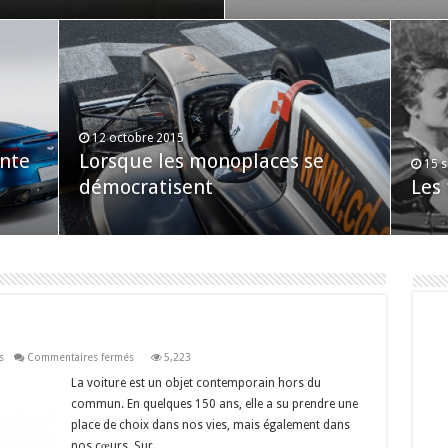
12 octobre 2015
ante
Lorsque les monoplaces se
15 
démocratisent
Les
sur
s
Commentaires fermés
5,223
Un
amour
La voiture est un objet contemporain hors du
de
commun. En quelques 150 ans, elle a su prendre une
voiture
place de choix dans nos vies, mais également dans
nos cœurs. Sur …