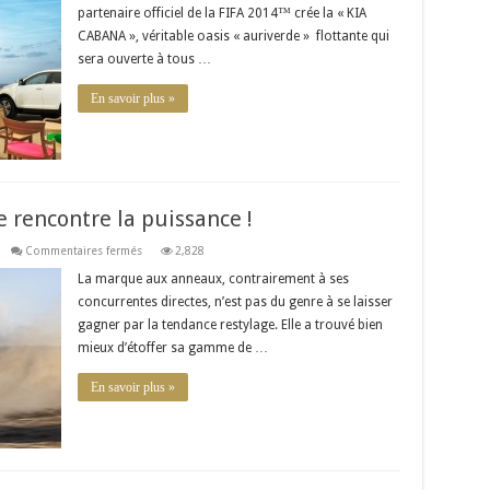
à
partenaire officiel de la FIFA 2014™ crée la « KIA
Paris
grâce
CABANA », véritable oasis « auriverde » flottante qui
à
Kia
sera ouverte à tous …
En savoir plus »
e rencontre la puissance !
sur
Commentaires fermés
2,828
Audi S1 :
quand
La marque aux anneaux, contrairement à ses
l’esthétique
concurrentes directes, n’est pas du genre à se laisser
rencontre
la
gagner par la tendance restylage. Elle a trouvé bien
puissance !
mieux d’étoffer sa gamme de …
En savoir plus »