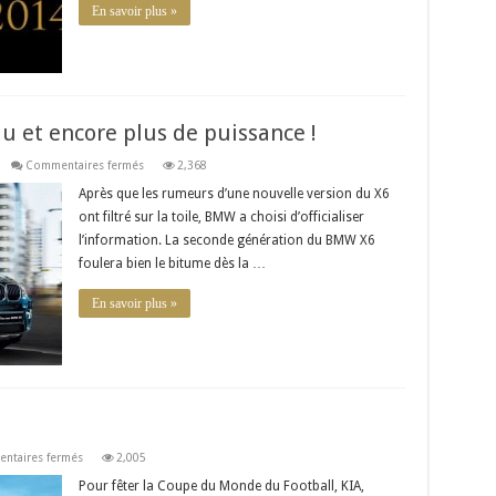
En savoir plus »
 et encore plus de puissance !
sur
Commentaires fermés
2,368
BMW
X6
Après que les rumeurs d’une nouvelle version du X6
2015
ont filtré sur la toile, BMW a choisi d’officialiser
:
du
l’information. La seconde génération du BMW X6
renouveau
et
foulera bien le bitume dès la …
encore
plus
de
En savoir plus »
puissance
!
sur
ntaires fermés
2,005
Le
Brésil
Pour fêter la Coupe du Monde du Football, KIA,