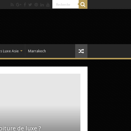
s Luxe Asie
Marrakech
iture de luxe ?