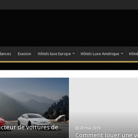
dances
Evasion
Hôtels luxe Europe
Hôtels Luxe Amérique
Hôtel
ucteur de voitures de
28 mai 2018
Comment louer une vo