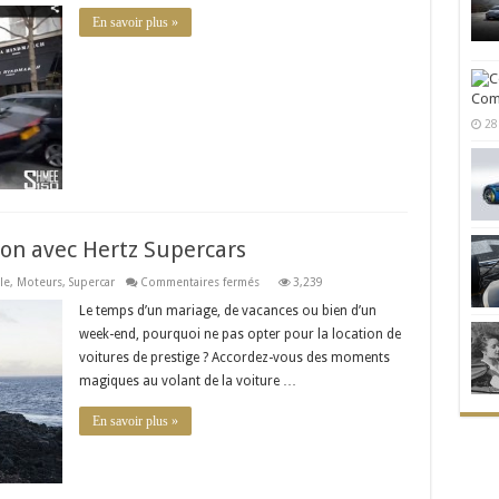
Accident
Lamborghini
En savoir plus »
Aventador..quel
gâchis
!
Comm
28
ion avec Hertz Supercars
sur
le
,
Moteurs
,
Supercar
Commentaires fermés
3,239
Louer
une
Le temps d’un mariage, de vacances ou bien d’un
voiture
week-end, pourquoi ne pas opter pour la location de
d’exception
avec
voitures de prestige ? Accordez-vous des moments
Hertz
Supercars
magiques au volant de la voiture …
En savoir plus »