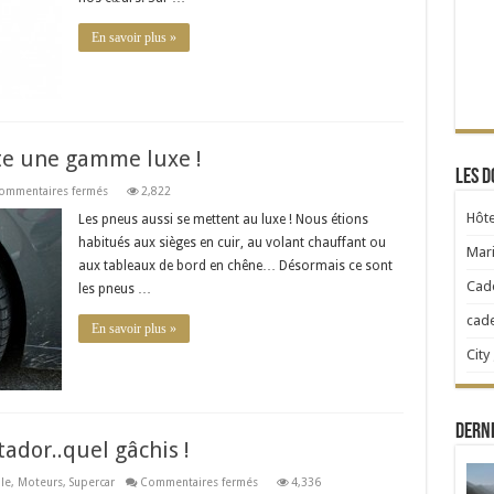
En savoir plus »
ste une gamme luxe !
Les d
sur
ommentaires fermés
2,822
Pour
les
Hôte
Les pneus aussi se mettent au luxe ! Nous étions
pneus
habitués aux sièges en cuir, au volant chauffant ou
aussi
Mari
il
aux tableaux de bord en chêne… Désormais ce sont
existe
une
Cad
les pneus …
gamme
luxe
cad
!
En savoir plus »
City
Derni
ador..quel gâchis !
sur
le
,
Moteurs
,
Supercar
Commentaires fermés
4,336