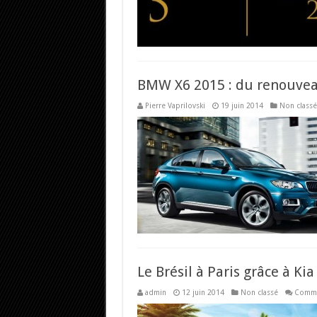
BMW X6 2015 : du renouveau
Pierre Vaprilovski
19 juin 2014
Non classé
Le Brésil à Paris grâce à Kia
admin
12 juin 2014
Non classé
Comme