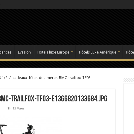
dances
Evasion
Hôtels luxe Europe
Hôtels Luxe Amérique
Hôte
3 1/2
/
cadeaux-fêtes-des-mères-BMC-trailfox-TF03-
BMC-trailfox-TF03-e1366820133684.jpg
13 Vues