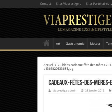
Contact
Sites Viaprestige
Sites Partenaires
Art
Gastronomie
Moteur
Ten
Accueil
/
20 idées cadeaux fête des mères 201
e1366820133684.jpg
cadeaux-fêtes-des-mères-
Viaprestige-admin
28 janvier 2016