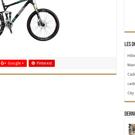
Les d
Hôte
Google +
Pinterest
Mari
Cad
cad
City
Dern