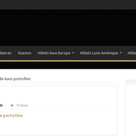
dances
Evasion
Hôtels luxe Europe
Hôtels Luxe Amérique
Hôte
de-luxe-portofino
13 Vues