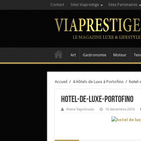
Contact
Sites Viaprestige
Sites Partenaires
Art
Gastronomie
Moteur
Ten
Accueil
/
4 Hôtels de Luxe à Portofino
/
hotel-
hotel-de-luxe-portofino
Pierre Vaprilovski
16 décembre 2016