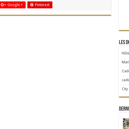
Google +
Pinterest
Les d
Hôte
Mari
Cad
cad
City
Dern