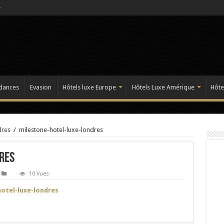
dances
Evasion
Hôtels luxe Europe
Hôtels Luxe Amérique
Hôte
dres
/
milestone-hotel-luxe-londres
res
10 Vues