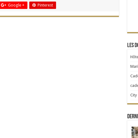
Google +
Pinterest
Les d
Hôte
Mari
Cad
cad
City
Dern