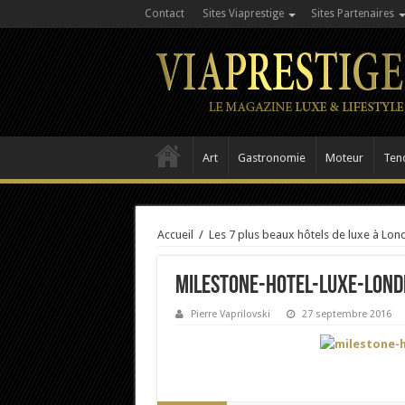
Contact
Sites Viaprestige
Sites Partenaires
Art
Gastronomie
Moteur
Ten
Accueil
/
Les 7 plus beaux hôtels de luxe à Lon
milestone-hotel-luxe-lond
Pierre Vaprilovski
27 septembre 2016