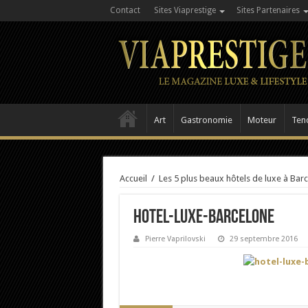
Contact
Sites Viaprestige
Sites Partenaires
Art
Gastronomie
Moteur
Ten
Accueil
/
Les 5 plus beaux hôtels de luxe à Bar
hotel-luxe-barcelone
Pierre Vaprilovski
29 septembre 2016