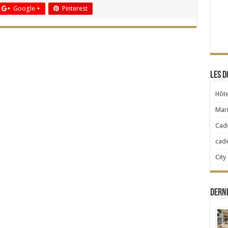
Google +
Pinterest
Les d
Hôte
Mari
Cad
cad
City
Dern