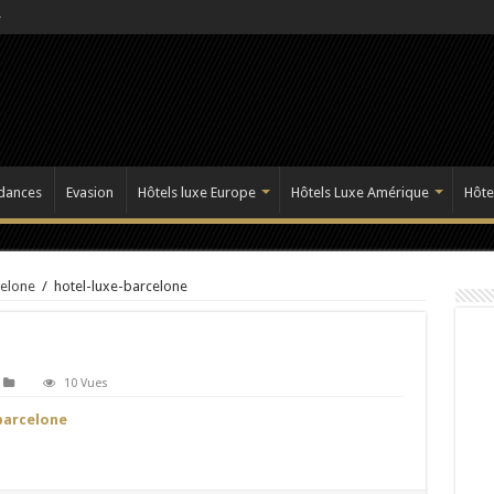
dances
Evasion
Hôtels luxe Europe
Hôtels Luxe Amérique
Hôte
celone
/
hotel-luxe-barcelone
10 Vues