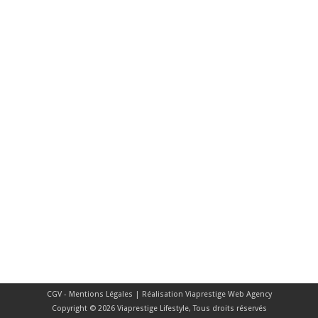
CGV - Mentions Légales
| Réalisation
Viaprestige Web Agency
Copyright © 2026 Viaprestige Lifestyle, Tous droits réservés