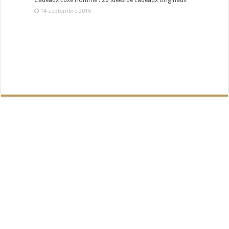
Cadeaux Luxe Homme : 20 idées de cadeaux originaux
14 septembre 2016