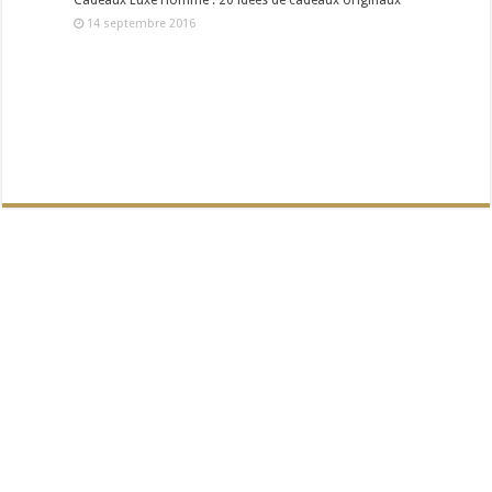
Cadeaux Luxe Homme : 20 idées de cadeaux originaux
14 septembre 2016