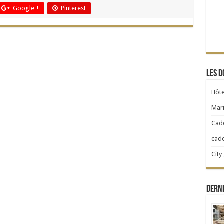
Google +
Pinterest
Les d
Hôte
Mari
Cad
cad
City
Dern