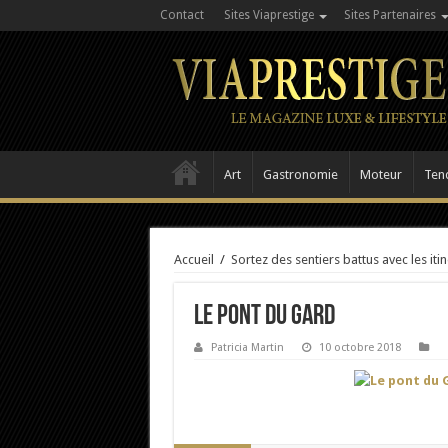
Contact
Sites Viaprestige
Sites Partenaires
Art
Gastronomie
Moteur
Ten
Accueil
/
Sortez des sentiers battus avec les iti
Le pont du Gard
Patricia Martin
10 octobre 2018