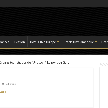
dances
Evasion
Hôtels luxe Europe
Hôtels Luxe Amérique
Hôte
néraires touristiques de l’Unesco
/
Le pont du Gard
21 Vues