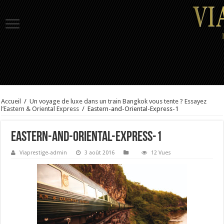
Accueil
/
Un voyage de luxe dans un train Bangkok vous tente ? Essayez
l’Eastern & Oriental Express
/
Eastern-and-Oriental-Express-1
Eastern-and-Oriental-Express-1
Viaprestige-admin
3 août 2016
12 Vues