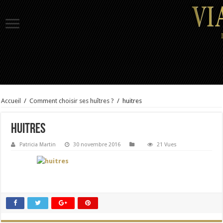
Accueil
/
Comment choisir ses huîtres ?
/
huitres
huitres
Patricia Martin
30 novembre 2016
21 Vues