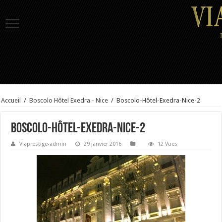
Accueil
/
Boscolo Hôtel Exedra - Nice
/
Boscolo-Hôtel-Exedra-Nice-2
Boscolo-Hôtel-Exedra-Nice-2
Viaprestige-admin
29 janvier 2016
12 Vues