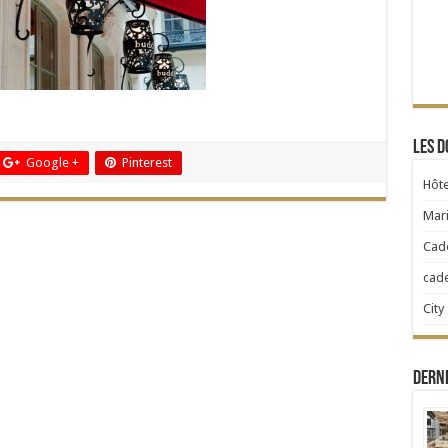
Les d
Google +
Pinterest
Hôte
Mari
Cad
cad
City
Dern