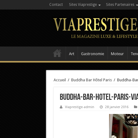
Contact
Sites Viaprestige
Sites Partenaires
Art
Gastronomie
Moteur
Ten
Accueil
/
Buddha Bar Hôtel Paris
/
Buddha-Bar-
Buddha-Bar-Hotel-Paris-Vi
Viaprestige-admin
28 janvier 2016