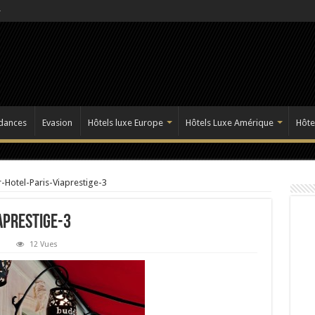
dances
Evasion
Hôtels luxe Europe
Hôtels Luxe Amérique
Hôte
Hotel-Paris-Viaprestige-3
aprestige-3
12 Vues