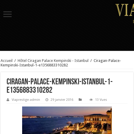
Accueil
/
Hôtel Ciragan Palace Kempinski - Istanbul
/
Ciragan-Palace-
Kempinski-Istanbul-1-e1356883310282
Ciragan-Palace-Kempinski-Istanbul-1-
e1356883310282
Viaprestige-admin
29 janvier 2016
13 Vues