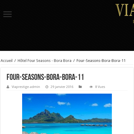
Accueil
/
Hôtel Four Seasons - Bora Bora
/
Four-Seasons-Bora-Bora-11
Four-Seasons-Bora-Bora-11
Viaprestige-admin
29 janvier 2016
8 Vues