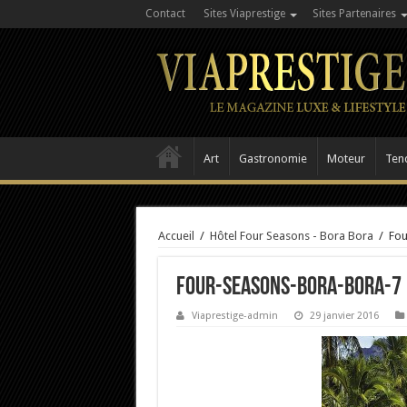
Contact
Sites Viaprestige
Sites Partenaires
Art
Gastronomie
Moteur
Ten
Accueil
/
Hôtel Four Seasons - Bora Bora
/
Fou
Four-Seasons-Bora-Bora-7
Viaprestige-admin
29 janvier 2016