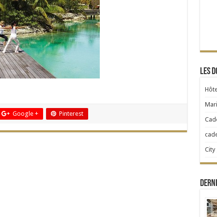
Les d
Hôte
Mari
Google +
Pinterest
Cad
cad
City
Dern