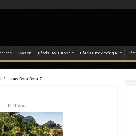
dances
Evasion
Hôtels luxe Europe
Hôtels Luxe Amérique
Hôte
r-Seasons-Bora-Bora-7
11 Vues