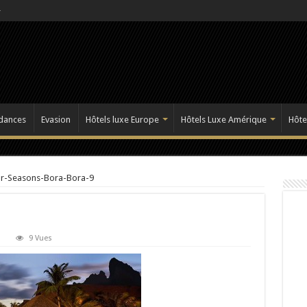
dances
Evasion
Hôtels luxe Europe
Hôtels Luxe Amérique
Hôte
r-Seasons-Bora-Bora-9
9 Vues