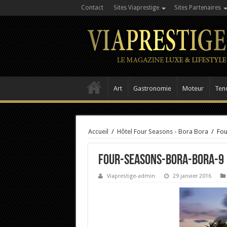
Contact
Sites Viaprestige
Sites Partenaires
Art
Gastronomie
Moteur
Ten
Accueil
/
Hôtel Four Seasons - Bora Bora
/
Fou
Four-Seasons-Bora-Bora-9
Viaprestige-admin
29 janvier 2016