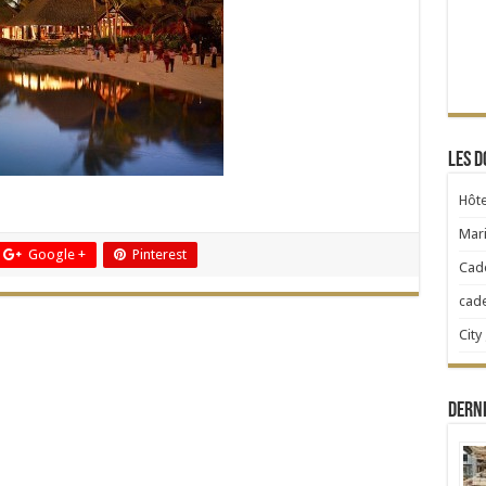
Les d
Hôte
Mari
Google +
Pinterest
Cad
cad
City
Dern