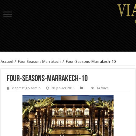
Accueil
/
Four Seasons Marrakech
/
Four-Seasons-Marrakech-10
Four-Seasons-Marrakech-10
Viaprestige-admin
28 janvier 2016
14 Vues