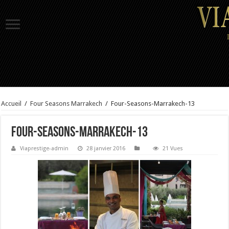
Accueil
/
Four Seasons Marrakech
/
Four-Seasons-Marrakech-13
Four-Seasons-Marrakech-13
Viaprestige-admin
28 janvier 2016
21 Vues