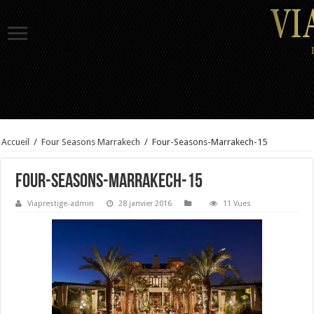
Accueil
/
Four Seasons Marrakech
/
Four-Seasons-Marrakech-15
Four-Seasons-Marrakech-15
Viaprestige-admin
28 janvier 2016
11 Vues