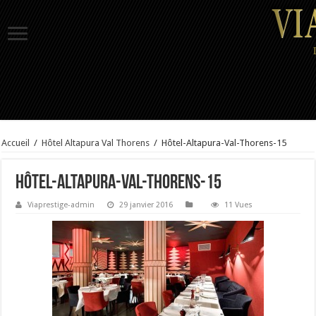
Accueil
/
Hôtel Altapura Val Thorens
/
Hôtel-Altapura-Val-Thorens-15
Hôtel-Altapura-Val-Thorens-15
Viaprestige-admin
29 janvier 2016
11 Vues