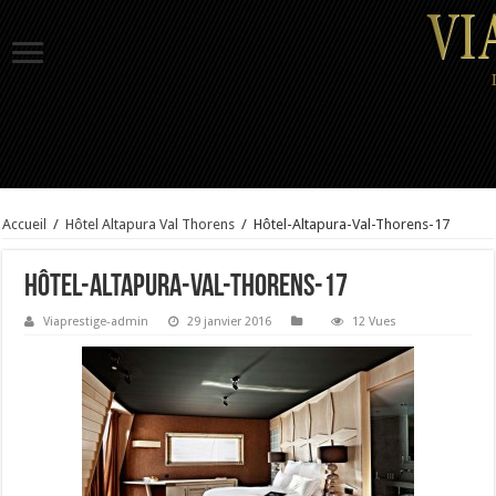
Accueil
/
Hôtel Altapura Val Thorens
/
Hôtel-Altapura-Val-Thorens-17
Hôtel-Altapura-Val-Thorens-17
Viaprestige-admin
29 janvier 2016
12 Vues