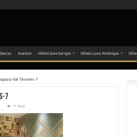
dances
Evasion
Hôtels luxe Europe
Hôtels Luxe Amérique
Hôte
ltapura-Val-Thorens-7
s-7
11 Vues