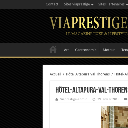
Contact
Sites Viaprestige
Sites Partenaires
Art
Gastronomie
Moteur
Ten
Accueil
/
Hôtel Altapura Val Thorens
/
Hôtel-A
Hôtel-Altapura-Val-Thoren
Viaprestige-admin
29 janvier 2016