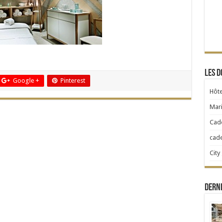
Les d
Google +
Pinterest
Hôte
Mari
Cad
cad
City
Dern