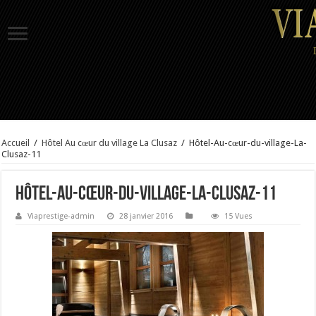
Accueil
/
Hôtel Au cœur du village La Clusaz
/
Hôtel-Au-cœur-du-village-La-
Clusaz-11
Hôtel-Au-cœur-du-village-La-Clusaz-11
Viaprestige-admin
28 janvier 2016
15 Vues