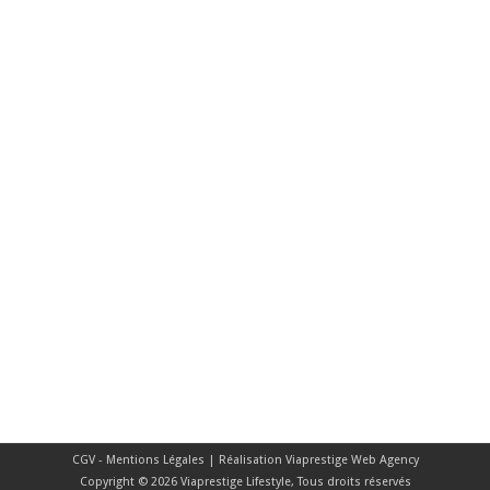
CGV - Mentions Légales
| Réalisation
Viaprestige Web Agency
Copyright © 2026 Viaprestige Lifestyle, Tous droits réservés