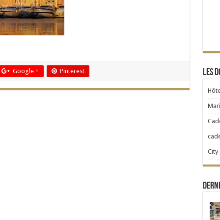
Google +
Pinterest
Les d
Hôte
Mari
Cad
cad
City
Dern