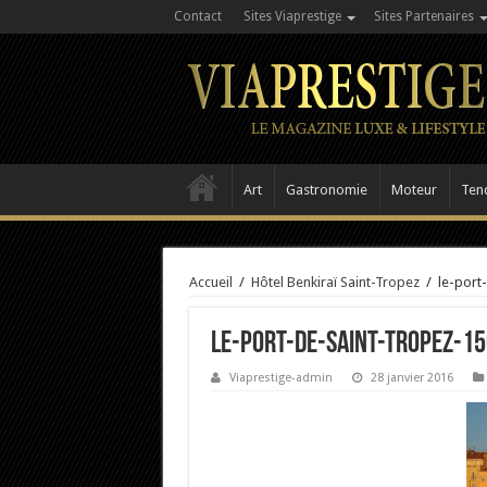
Contact
Sites Viaprestige
Sites Partenaires
Art
Gastronomie
Moteur
Ten
Accueil
/
Hôtel Benkiraï Saint-Tropez
/
le-port
le-port-de-saint-tropez-15
Viaprestige-admin
28 janvier 2016