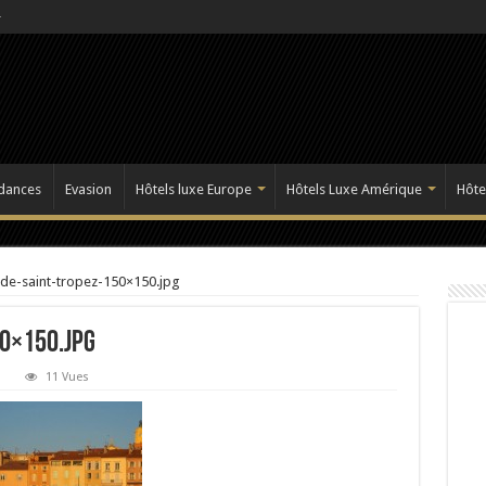
dances
Evasion
Hôtels luxe Europe
Hôtels Luxe Amérique
Hôte
-de-saint-tropez-150×150.jpg
0×150.jpg
11 Vues