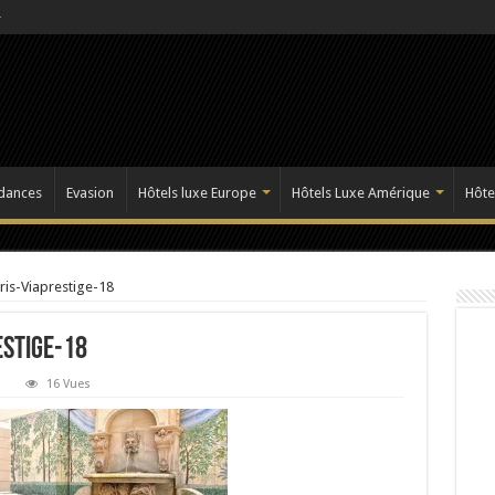
dances
Evasion
Hôtels luxe Europe
Hôtels Luxe Amérique
Hôte
aris-Viaprestige-18
estige-18
16 Vues