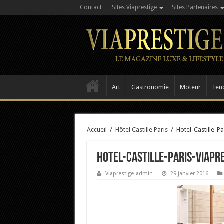
Contact
Sites Viaprestige
Sites Partenaires
Art
Gastronomie
Moteur
Ten
Accueil
/
Hôtel Castille Paris
/
Hotel-Castille-P
Hotel-Castille-Paris-Viapr
Viaprestige-admin
29 janvier 2016