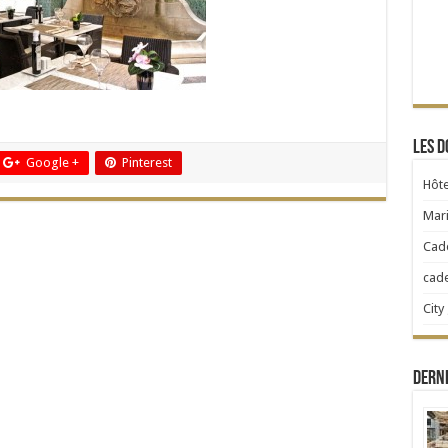
Les d
Google +
Pinterest
Hôte
Mari
Cad
cad
City
Dern