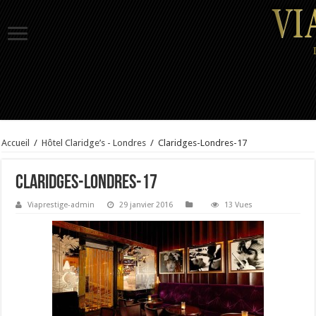
Accueil
/
Hôtel Claridge’s - Londres
/
Claridges-Londres-17
Claridges-Londres-17
Viaprestige-admin
29 janvier 2016
13 Vues