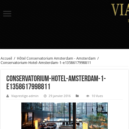
Accueil
/
Hôtel Conservatorium Amsterdam - Amsterdam
/
Conservatorium-Hotel-Amsterdam-1-e1358617998811
Conservatorium-Hotel-Amsterdam-1-
e1358617998811
Viaprestige-admin
29 janvier 2016
10 Vues