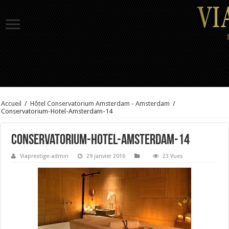
Accueil
/
Hôtel Conservatorium Amsterdam - Amsterdam
/
Conservatorium-Hotel-Amsterdam-14
Conservatorium-Hotel-Amsterdam-14
Viaprestige-admin
29 janvier 2016
23 Vues