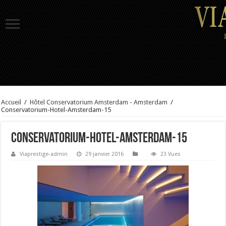
Accueil
/
Hôtel Conservatorium Amsterdam - Amsterdam
/
Conservatorium-Hotel-Amsterdam-15
Conservatorium-Hotel-Amsterdam-15
Viaprestige-admin
29 janvier 2016
23 Vues