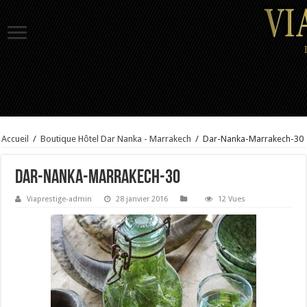
Accueil
/
Boutique Hôtel Dar Nanka - Marrakech
/
Dar-Nanka-Marrakech-30
Dar-Nanka-Marrakech-30
Viaprestige-admin
28 janvier 2016
12 Vues