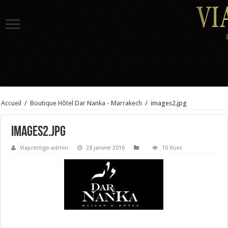
Accueil
/
Boutique Hôtel Dar Nanka - Marrakech
/
images2.jpg
images2.jpg
Viaprestige-admin
28 janvier 2016
10 Vues