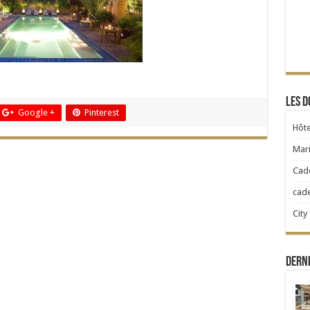
Les d
Google +
Pinterest
Hôte
Mari
Cad
cad
City
Dern