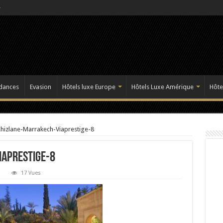
dances
Evasion
Hôtels luxe Europe
Hôtels Luxe Amérique
Hôte
hizlane-Marrakech-Viaprestige-8
aprestige-8
17 Vues