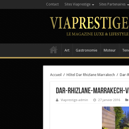
Contact
Sites Viaprestige
Sites Partenaires
Art
Gastronomie
Moteur
Ten
Accueil
/
Hôtel Dar Rhizlane Marrakech
/
Dar-R
Dar-Rhizlane-Marrakech-Vi
Viaprestige-admin
27 janvier 2016