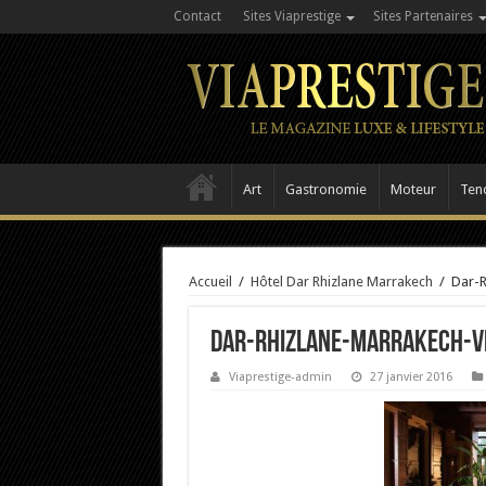
Contact
Sites Viaprestige
Sites Partenaires
Art
Gastronomie
Moteur
Ten
Accueil
/
Hôtel Dar Rhizlane Marrakech
/
Dar-R
Dar-Rhizlane-Marrakech-Vi
Viaprestige-admin
27 janvier 2016