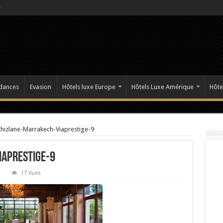
dances
Evasion
Hôtels luxe Europe
Hôtels Luxe Amérique
Hôte
hizlane-Marrakech-Viaprestige-9
aprestige-9
17 Vues