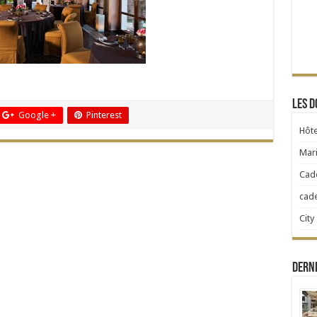
Les d
Google +
Pinterest
Hôte
Mari
Cad
cad
City
Dern