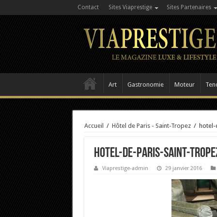
Contact
Sites Viaprestige
Sites Partenaires
Art
Gastronomie
Moteur
Ten
Accueil
/
Hôtel de Paris - Saint-Tropez
/
hotel-
hotel-de-paris-saint-trop
Viaprestige-admin
29 janvier 2016