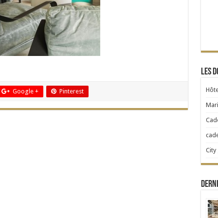
Les d
Hôte
Google +
Pinterest
Mari
Cad
cad
City
Dern