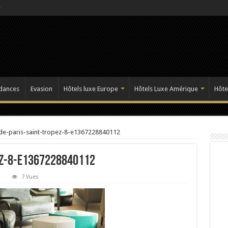
dances
Evasion
Hôtels luxe Europe
Hôtels Luxe Amérique
Hôte
de-paris-saint-tropez-8-e1367228840112
ez-8-e1367228840112
7 Vues