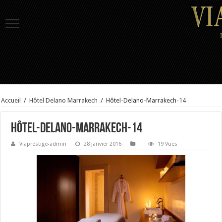
Accueil
/
Hôtel Delano Marrakech
/
Hôtel-Delano-Marrakech-14
Hôtel-Delano-Marrakech-14
Viaprestige-admin
28 janvier 2016
19 Vues