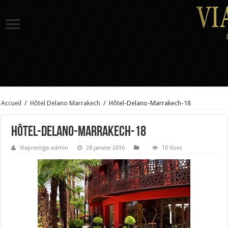
Accueil
/
Hôtel Delano Marrakech
/
Hôtel-Delano-Marrakech-18
Hôtel-Delano-Marrakech-18
Viaprestige-admin
28 janvier 2016
10 Vues